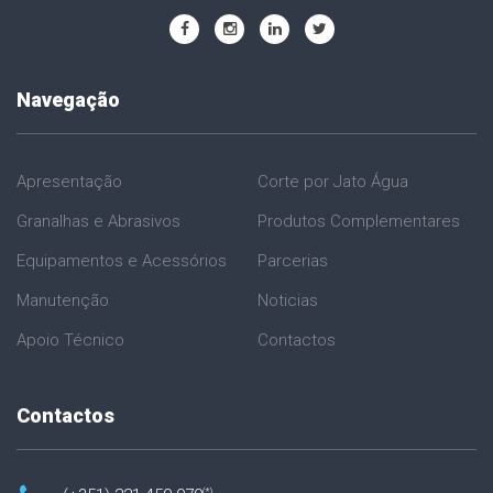
Navegação
Apresentação
Corte por Jato Água
Granalhas e Abrasivos
Produtos Complementares
Equipamentos e Acessórios
Parcerias
Manutenção
Noticias
Apoio Técnico
Contactos
Contactos
(*)