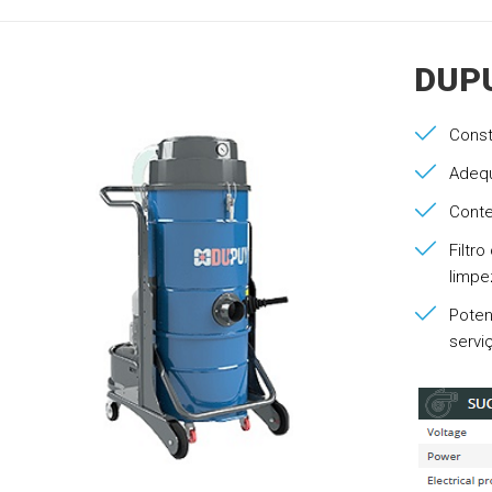
DUPU
Cons
Adequ
Conte
Filtr
limpe
Potent
servi