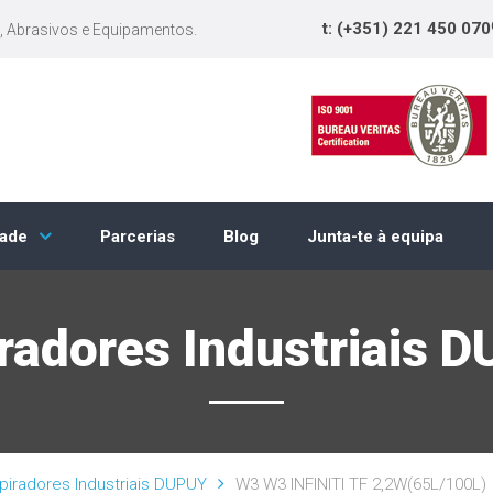
t: (+351) 221 450 070
, Abrasivos e Equipamentos.
Parcerias
Blog
Junta-te à equipa
dade
radores Industriais 
piradores Industriais DUPUY
W3 W3 INFINITI TF 2,2W(65L/100L)