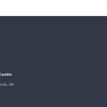
Castêlo
lcão, 481