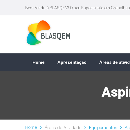
Bem-Vindo à BLASQEM! O seu Especialista em Granalhas
Home
Apresentação
Áreas de ativi
Aspi
Home
Áreas de Atividade
Equipamentos
As