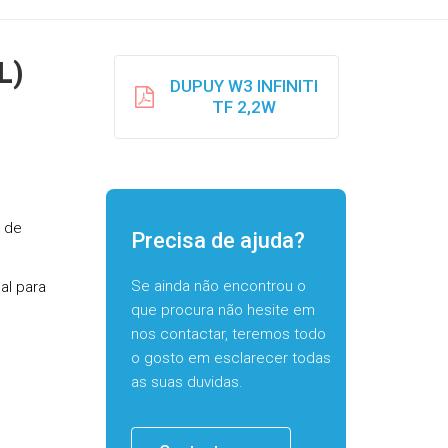
L)
DUPUY W3 INFINITI
TF 2,2W
a de
Precisa de ajuda?
Se ainda não encontrou o
eal para
que procura não hesite em
nos contactar, teremos todo
o gosto em esclarecer todas
as suas duvidas.