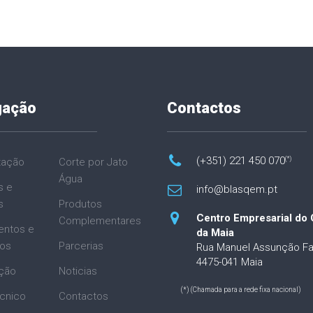
gação
Contactos
(+351) 221 450 070
(*)
tação
Corte por Jato
Água
s e
info@blasqem.pt
s
Produtos
Centro Empresarial do 
Complementares
entos e
da Maia
ios
Parcerias
Rua Manuel Assunção Fa
4475-041 Maia
ção
Noticias
(*) (Chamada para a rede fixa nacional)
cnico
Contactos