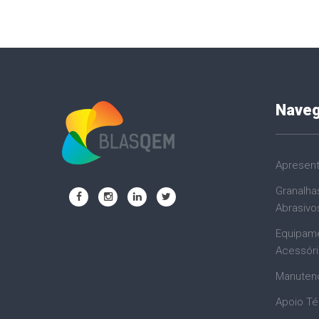
Nave
Apresen
Granalha
Abrasivo
Equipam
Acessór
Manuten
Apoio Té